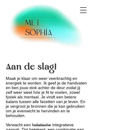
Aan de slag!
Maak je klaar om weer veerkrachtig en
energiek te worden. Ik geef je de handvaten
en ben jouw stok achter de deur zodat jij
zelf weer weet hóe je fit te voelen, zowel
fysiek als mentaal. Je vindt een betere
balans tussen alle facetten van je leven. En
je vergroot je bronnen die je kan gebruiken
om je evenwicht te hervinden en te
behouden.
Verwacht een h̶o̶l̶i̶s̶t̶i̶s̶c̶h̶e integratieve
aanpak. Dat betekent: een combinatie aan