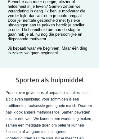
Behoefte aan meer energie, plezier of
helderheid in je leven? Samen zetten we
verandering in gang. Ik ben je motivator die
verder kijkt dan wat er in je hoofd omgaat.
Door je mentale gezondheid met fysieke
uitdagingen aan te pakken bereik je sneller
je doel. De bereidheid om aan de slag te
gaan heb je al, nu nog die persoonlijke en
diepgaande motivator.
Jij bepaalt waar we beginnen. Maar één ding
is zeker: we gaan beginnen!
Sporten als hulpmiddel
Praten over gevoelens of bepaalde situaties is niet
altijd even makkelijk. Voor sommigen is een
traditionele praatsessie geen goeie match. Daarom
pas ik ook andere methodes toe. Samen bewegen
is daar één van. We kunnen een wandeling maken,
samen een meditatie doen om beter te kunnen
focussen of we gaan met uitdagende
yogahoudingen aan de slag. Wil je meer? Een