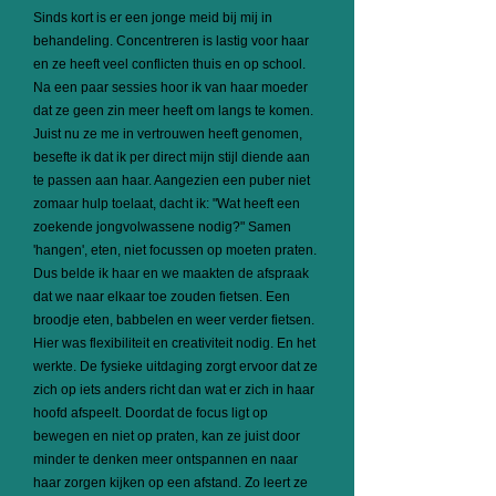
Sinds kort is er een jonge meid bij mij in
behandeling. Concentreren is lastig voor haar
en ze heeft veel conflicten thuis en op school.
Na een paar sessies hoor ik van haar moeder
dat ze geen zin meer heeft om langs te komen.
Juist nu ze me in vertrouwen heeft genomen,
besefte ik dat ik per direct mijn stijl diende aan
te passen aan haar. Aangezien een puber niet
zomaar hulp toelaat, dacht ik: "Wat heeft een
zoekende jongvolwassene nodig?" Samen
'hangen', eten, niet focussen op moeten praten.
Dus belde ik haar en we maakten de afspraak
dat we naar elkaar toe zouden fietsen. Een
broodje eten, babbelen en weer verder fietsen.
Hier was flexibiliteit en creativiteit nodig. En het
werkte. De fysieke uitdaging zorgt ervoor dat ze
zich op iets anders richt dan wat er zich in haar
hoofd afspeelt. Doordat de focus ligt op
bewegen en niet op praten, kan ze juist door
minder te denken meer ontspannen en naar
haar zorgen kijken op een afstand. Zo leert ze